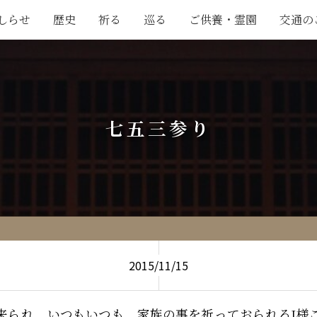
しらせ
歴史
祈る
巡る
ご供養・霊園
交通の
七五三参り
2015/11/15
来られ、いつもいつも、家族の事を祈っておられるI様