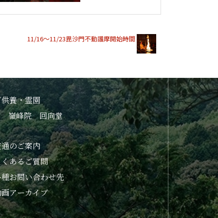
11/16〜11/23毘沙門不動護摩開始時間
ご供養・霊園
嶺峰院 回向堂
交通のご案内
よくあるご質問
各種お問い合わせ先
動画アーカイブ