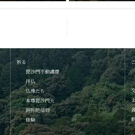
祈る
毘沙門不動護摩
拝仏
仏像たち
本尊毘沙門天
阿弥陀信仰
修験