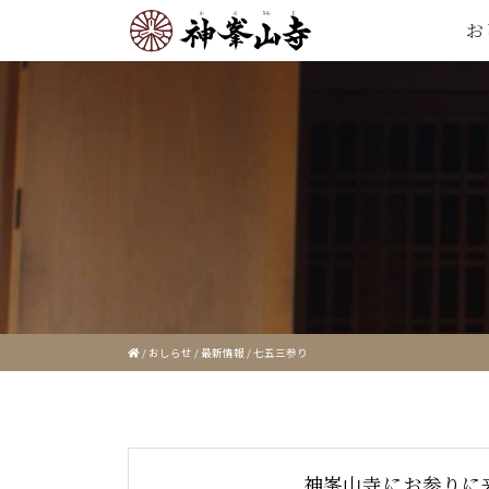
お
/
おしらせ
/
最新情報
/
七五三参り
神峯山寺にお参りに