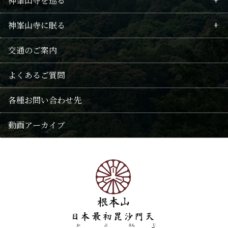
神峯山寺を巡る
護摩祈願のご案内
行者の歴史
毘沙門不動護摩
神峯山寺に眠る
回向供養法要のご案内
山岳信仰
拝仏
境内案内
供養
交通のご案内
修験の記録
武士・豪商の関係
仏像たち
御朱印・巡礼の地
千日連続供養
よくあるご質問
本尊毘沙門天
授与品
供養法要・随時回向
各種お問い合わせ先
阿弥陀信仰
おみくじ
遺骨葬
動画アーカイブ
修験
歳時記(年中行事・花)
永代供養
霊園
神峯山寺霊園
大仏塔「慈晃」