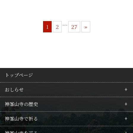
…
1
2
27
»
トップページ
おしらせ
神峯山寺の歴史
最新情報
神峯山寺で祈る
行事のご案内
皇族の所縁