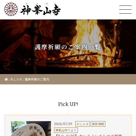
護摩祈願のご案内一覧
/
おしらせ
/
護摩祈願のご案内
Pick UP!
2026/07/29
おしらせ
最新情報
神峯山寺だより