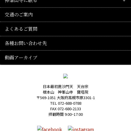
神峯山寺に眠る
回向供養法要のご案内
山岳信仰
拝仏
境内案内
供養
交通のご案内
修験の記録
武士・豪商の関係
仏像たち
御朱印・巡礼の地
千日連続供養
よくあるご質問
本尊毘沙門天
授与品
供養法要・随時回向
各種お問い合わせ先
阿弥陀信仰
おみくじ
遺骨葬
動画アーカイブ
修験
歳時記(年中行事・花)
永代供養
霊園
日本最初毘沙門天 天台宗
根本山 神峯山寺 寶塔院
神峯山寺霊園
〒569-1051 大阪府高槻市原3301-1
TEL 072-688-0788
FAX 072-680-2133
大仏塔「慈晃」
拝観時間 9:00~17:00