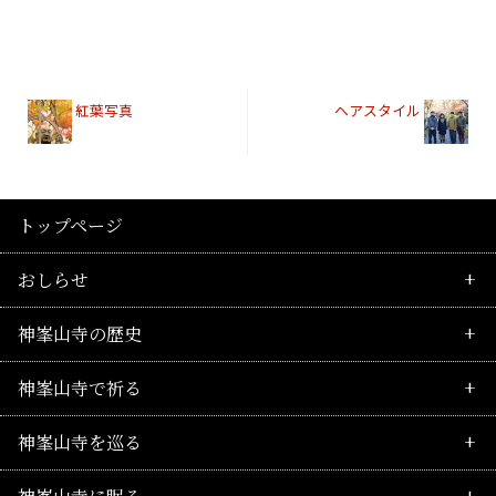
紅葉写真
ヘアスタイル
トップページ
おしらせ
神峯山寺の歴史
最新情報
神峯山寺で祈る
行事のご案内
皇族の所縁
神峯山寺を巡る
護摩祈願のご案内
行者の歴史
毘沙門不動護摩