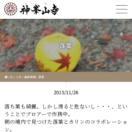
落葉
/
おしらせ
/
最新情報
/
落葉
2015/11/26
落ち葉も綺麗。しかし滑ると危ないし・・・、とい
うことでブロアーで作務中。
朝の境内で見つけた落葉とカリンのコラボレーショ
ン。