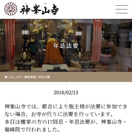
年忌法要
/
おしらせ
/
最新情報
/
年忌法要
2016/02/13
神峯山寺では、都合により施主様が法要に参加でき
ない場合、お寺が代りに法要を行っています。
本日は檀家の方の17回忌・年忌法要が、神峯山寺・
嶺峰院で行われました。