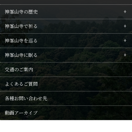
神峯山寺の歴史
最新情報
神峯山寺で祈る
行事のご案内
皇族の所縁
神峯山寺を巡る
護摩祈願のご案内
行者の歴史
毘沙門不動護摩
神峯山寺に眠る
回向供養法要のご案内
山岳信仰
拝仏
境内案内
供養
交通のご案内
修験の記録
武士・豪商の関係
仏像たち
御朱印・巡礼の地
千日連続供養
よくあるご質問
本尊毘沙門天
授与品
供養法要・随時回向
各種お問い合わせ先
阿弥陀信仰
おみくじ
遺骨葬
動画アーカイブ
修験
歳時記(年中行事・花)
永代供養