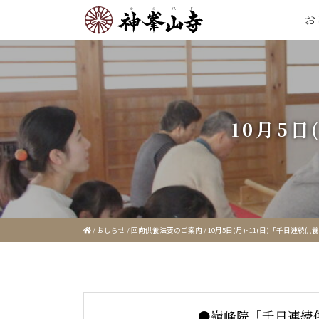
お
10月5
/
おしらせ
/
回向供養法要のご案内
/
10月5日(月)~11(日)「千日連続
●嶺峰院「千日連続