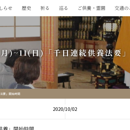
しらせ
歴史
祈る
巡る
ご供養・霊園
交通の
日(月)~11(日)「千日連続供養法要
供養法要」開始時間
2020/10/02
供養」開始時間