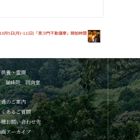
10月5日(月)~11(日)「毘沙門不動護摩」開始時間
ご供養・霊園
嶺峰院 回向堂
交通のご案内
よくあるご質問
各種お問い合わせ先
動画アーカイブ