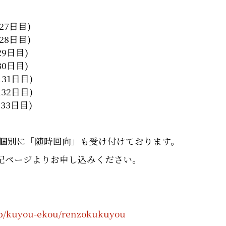
(127日目)
(128日目)
129日目)
130日目)
(131日目)
 (132日目)
(133日目)
個別に「随時回向」も受け付けております。
記ページよりお申し込みください。
.jp/kuyou-ekou/renzokukuyou