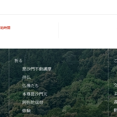
開始時間
祈る
毘沙門不動護摩
拝仏
仏像たち
本尊毘沙門天
阿弥陀信仰
修験