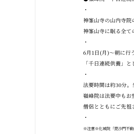
・
神峯山寺の山内寺院
神峯山寺に眠る全て
・
6月1日(月)〜朝に
「千日連続供養」と
・
法要時間は約30分
嶺峰院は法要中もお
僧侶とともにご先祖
・
※注意※化城院「毘沙門不動