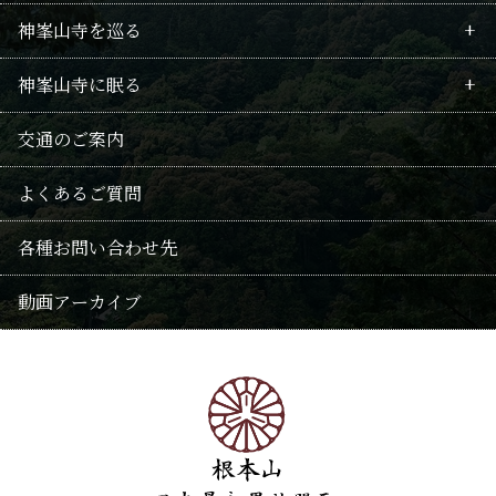
神峯山寺を巡る
護摩祈願のご案内
行者の歴史
毘沙門不動護摩
神峯山寺に眠る
回向供養法要のご案内
山岳信仰
拝仏
境内案内
供養
交通のご案内
修験の記録
武士・豪商の関係
仏像たち
御朱印・巡礼の地
千日連続供養
よくあるご質問
本尊毘沙門天
授与品
供養法要・随時回向
各種お問い合わせ先
阿弥陀信仰
おみくじ
遺骨葬
動画アーカイブ
修験
歳時記(年中行事・花)
永代供養
霊園
神峯山寺霊園