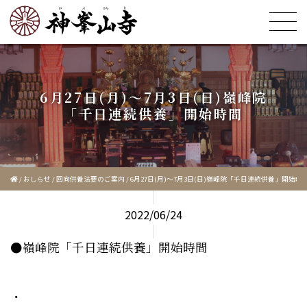
6月27日(月)〜7月3日(日)嶺峰院
「千日連続供養」開始時間
/
おしらせ
/
回向供養法要のご案内
/
6月27日(月)〜7月3日(日)嶺峰院「千日連続供養」開始時
2022/06/24
●嶺峰院「千日連続供養」開始時間
・