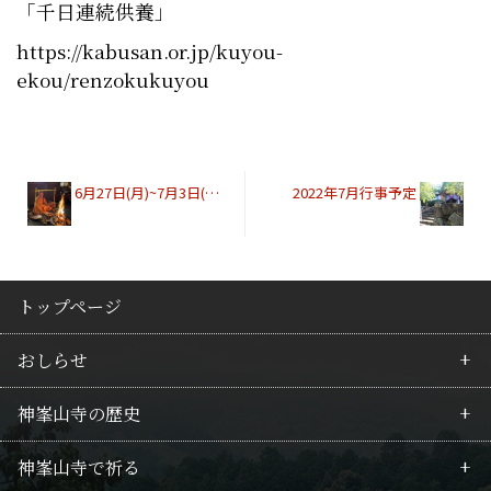
「千日連続供養」
https://kabusan.or.jp/kuyou-
ekou/renzokukuyou
6月27日(月)~7月3日(日)化城院「毘沙門不動護摩」開始時間
2022年7月行事予定
トップページ
おしらせ
神峯山寺の歴史
最新情報
神峯山寺で祈る
行事のご案内
皇族の所縁