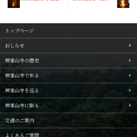
トップページ
おしらせ
神峯山寺の歴史
最新情報
神峯山寺で祈る
行事のご案内
皇族の所縁
神峯山寺を巡る
護摩祈願のご案内
行者の歴史
毘沙門不動護摩
神峯山寺に眠る
回向供養法要のご案内
山岳信仰
拝仏
境内案内
供養
交通のご案内
修験の記録
武士・豪商の関係
仏像たち
御朱印・巡礼の地
千日連続供養
よくあるご質問
本尊毘沙門天
授与品