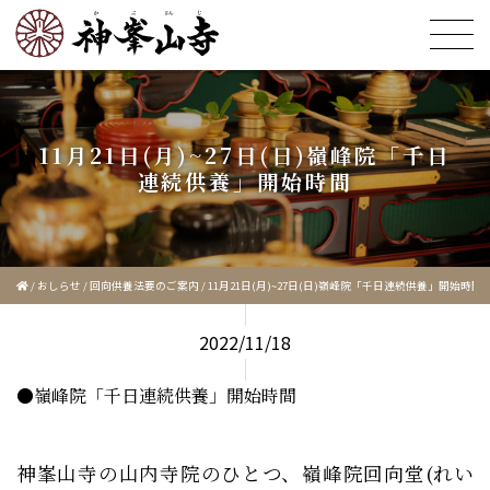
11月21日(月)~27日(日)嶺峰院「千日
連続供養」開始時間
/
おしらせ
/
回向供養法要のご案内
/
11月21日(月)~27日(日)嶺峰院「千日連続供養」開始時間
2022/11/18
●嶺峰院「千日連続供養」開始時間
神峯山寺の山内寺院のひとつ、嶺峰院回向堂(れい