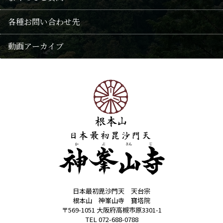
供養法要・随時回向
各種お問い合わせ先
阿弥陀信仰
おみくじ
遺骨葬
動画アーカイブ
修験
歳時記(年中行事・花)
永代供養
霊園
神峯山寺霊園
大仏塔「慈晃」
日本最初毘沙門天 天台宗
根本山 神峯山寺 寶塔院
〒569-1051 大阪府高槻市原3301-1
TEL 072-688-0788