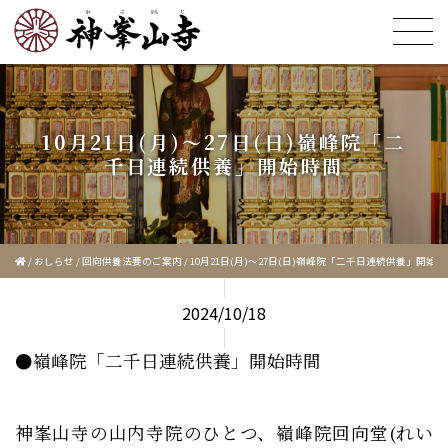
10月21日(月)〜27日(日)嶺峰院「二
千日連続供養」開始時間
/
おしらせ
/
回向供養法要のご案内
/
10月21日(月)〜27日(日)嶺峰院「二千日連続供養」開始時
2024/10/18
●嶺峰院「二千日連続供養」開始時間
神峯山寺の山内寺院のひとつ、嶺峰院回向堂(れい