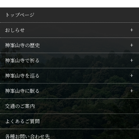
トップページ
おしらせ
神峯山寺の歴史
最新情報
神峯山寺で祈る
行事のご案内
皇族の所縁
神峯山寺を巡る
護摩祈願のご案内
行者の歴史
毘沙門不動護摩
神峯山寺に眠る
回向供養法要のご案内
山岳信仰
拝仏
境内案内
供養
交通のご案内
修験の記録
武士・豪商の関係
仏像たち
御朱印・巡礼の地
千日連続供養
よくあるご質問
本尊毘沙門天
授与品
供養法要・随時回向
各種お問い合わせ先
阿弥陀信仰
おみくじ