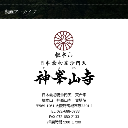
遺骨葬
動画アーカイブ
修験
歳時記(年中行事・花)
永代供養
霊園
神峯山寺霊園
大仏塔「慈晃」
日本最初毘沙門天 天台宗
根本山 神峯山寺 寶塔院
〒569-1051 大阪府高槻市原3301-1
TEL 072-688-0788
FAX 072-680-2133
拝観時間 9:00~17:00