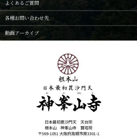
千日連続供養
よくあるご質問
本尊毘沙門天
授与品
供養法要・随時回向
各種お問い合わせ先
阿弥陀信仰
おみくじ
遺骨葬
動画アーカイブ
修験
歳時記(年中行事・花)
永代供養
霊園
神峯山寺霊園
大仏塔「慈晃」
日本最初毘沙門天 天台宗
根本山 神峯山寺 寶塔院
〒569-1051 大阪府高槻市原3301-1