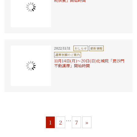
続供養」開始時間
2022/11/11
おしらせ
最新情報
護摩祈願のご案内
11月14日(月)〜20日(日)化城院「毘沙門
不動護摩」開始時間
…
1
2
7
»