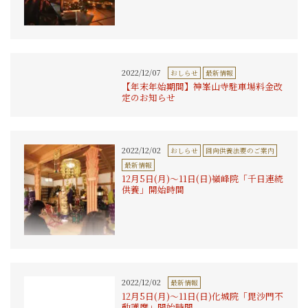
2022/12/07
おしらせ
最新情報
【年末年始期間】神峯山寺駐車場料金改
定のお知らせ
2022/12/02
おしらせ
回向供養法要のご案内
最新情報
12月5日(月)〜11日(日)嶺峰院「千日連続
供養」開始時間
2022/12/02
最新情報
12月5日(月)〜11日(日)化城院「毘沙門不
動護摩」開始時間