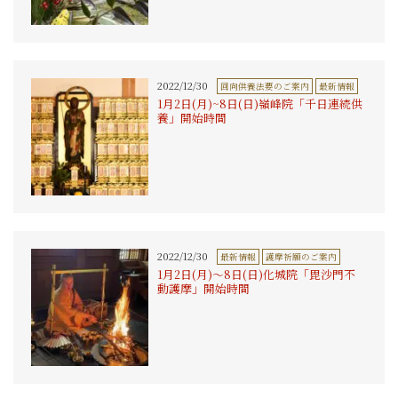
2022/12/30
回向供養法要のご案内
最新情報
1月2日(月)~8日(日)嶺峰院「千日連続供
養」開始時間
2022/12/30
最新情報
護摩祈願のご案内
1月2日(月)〜8日(日)化城院「毘沙門不
動護摩」開始時間