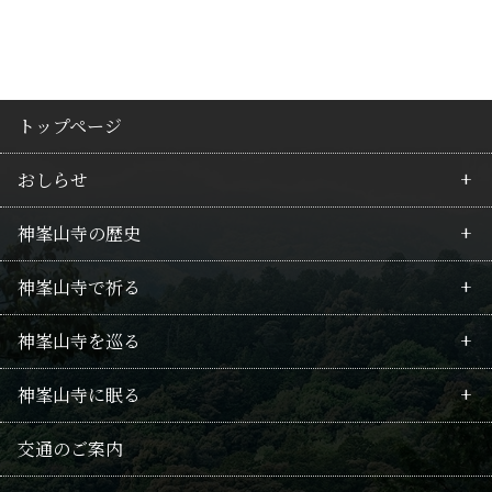
トップページ
おしらせ
神峯山寺の歴史
最新情報
神峯山寺で祈る
行事のご案内
皇族の所縁
神峯山寺を巡る
護摩祈願のご案内
行者の歴史
毘沙門不動護摩
神峯山寺に眠る
回向供養法要のご案内
山岳信仰
拝仏
境内案内
供養
交通のご案内
修験の記録
武士・豪商の関係
仏像たち
御朱印・巡礼の地